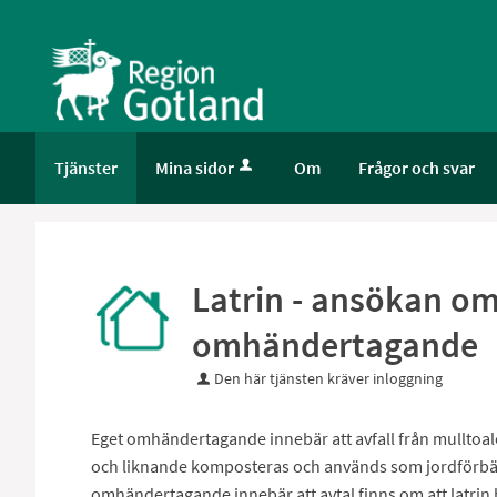
Välkommen
till
e-
tjänster
-
Gotland
Tjänster
Mina sidor
Om
Frågor och svar
Latrin - ansökan om 
omhändertagande
Den här tjänsten kräver inloggning
Eget omhändertagande innebär att avfall från mulltoalet
och liknande komposteras och används som jordförbät
omhändertagande innebär att avtal finns om att latrin