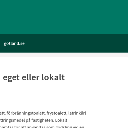
gotland.se
eget eller lokalt
t, förbränningstoalett, frystoalett, latrinkärl
tringsmedel på fastigheten. Lokalt
 hämtas för att användas som gödsling vid en