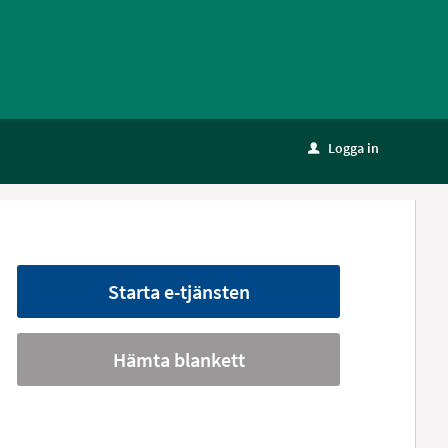
Logga in
u
Starta e-tjänsten
Hämta blankett