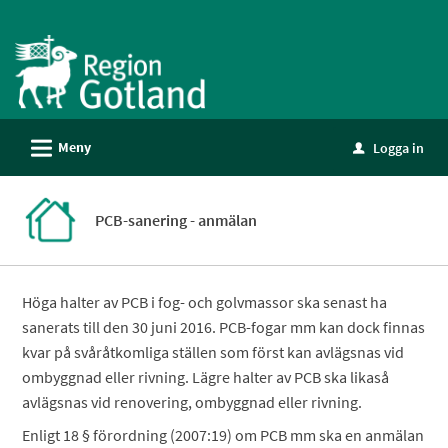
Välkommen
till
e-
tjänster
-
L
Meny
Logga in
Gotland
u
PCB-sanering - anmälan
Höga halter av PCB i fog- och golvmassor ska senast ha
sanerats till den 30 juni 2016. PCB-fogar mm kan dock finnas
kvar på svåråtkomliga ställen som först kan avlägsnas vid
ombyggnad eller rivning. Lägre halter av PCB ska likaså
avlägsnas vid renovering, ombyggnad eller rivning.
Enligt 18 § förordning (2007:19) om PCB mm ska en anmälan