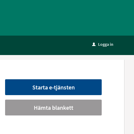
Logga in
u
Starta e-tjänsten
Hämta blankett