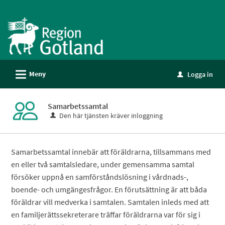
Välkommen
till
e-
tjänster
-
L
Meny
Logga in
Gotland
u
Samarbetssamtal
Den här tjänsten kräver inloggning
Samarbetssamtal innebär att föräldrarna, tillsammans med
en eller två samtalsledare, under gemensamma samtal
försöker uppnå en samförståndslösning i vårdnads-,
boende- och umgängesfrågor. En förutsättning är att båda
föräldrar vill medverka i samtalen. Samtalen inleds med att
en familjerättssekreterare träffar föräldrarna var för sig i