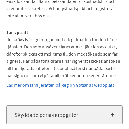
enskilda samtal. Samarbetssamtalen är kostnadsfria och
sker under sekretess. Vi har tystnadsplikt och registrerar
inte att ni varit hos oss.
Tänk på att
det krävs två signeringar med e-legitimation för den här e-
tjänsten. Den som ansöker signerar när tjänsten avslutas,
därefter skickas ett mejl/sms till den medsökande som får
signera. När båda föräldrarna har signerat skickas ansökan
till familjerättsenheten. Det är alltså först när båda parter
har signerat som vi på familjerättsenheten ser ert ärende.
Läs mer om familjerätten på Region Gotlands webbplats.
Skyddade personuppgifter