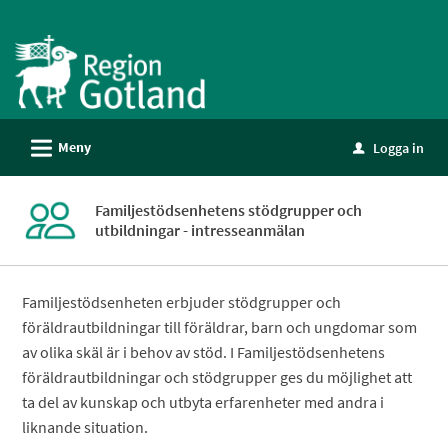
Välkommen
till
e-
tjänster
-
L
Meny
Logga in
Gotland
u
Familjestödsenhetens stödgrupper och
utbildningar - intresseanmälan
Familjestödsenheten erbjuder stödgrupper och
föräldrautbildningar till föräldrar, barn och ungdomar som
av olika skäl är i behov av stöd. I Familjestödsenhetens
föräldrautbildningar och stödgrupper ges du möjlighet att
ta del av kunskap och utbyta erfarenheter med andra i
liknande situation.