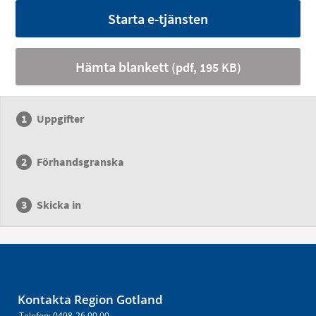
Starta e-tjänsten
Hämta blankett
(pdf, 195 KB)
Uppgifter
Förhandsgranska
Skicka in
Kontakta Region Gotland
Telefon: 0498-26 90 00