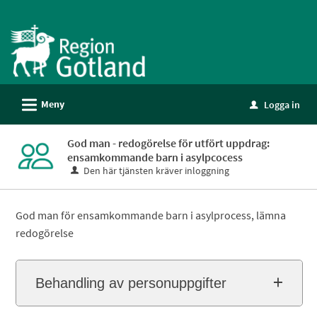
Välkommen
till
e-
tjänster
-
L
Meny
Logga in
Gotland
u
God man - redogörelse för utfört uppdrag:
ensamkommande barn i asylpcocess
Den här tjänsten kräver inloggning
God man för ensamkommande barn i asylprocess, lämna
redogörelse
Behandling av personuppgifter