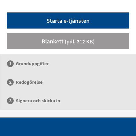
Starta e-tjänsten
Blankett
(pdf, 312 KB)
Grunduppgifter
Redogörelse
Signera och skicka in