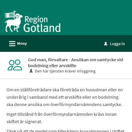
Välkommen
till
e-
tjänster
-
L
Meny
Logga in
Gotland
u
God man, förvaltare - Ansökan om samtycke vid
bodelning eller arvskifte
Den här tjänsten kräver inloggning
Om en ställföreträdare ska företräda en huvudman eller en
underårig i samband med ett arvskifte eller en bodelning
ska denne ansöka om överförmyndarnämndens samtycke.
Inget tillstånd från överförmyndarnämnden krävs innan
skiftet är signerat.
Tänk på att de medel som tillerkänns huvudmannen i skiftet