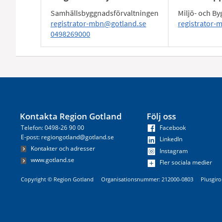
Samhällsbyggnadsförvaltningen
Miljö- och 
registrator-mbn@gotland.se
registrator
0498269000
Kontakta Region Gotland
Följ oss
Telefon: 0498-26 90 00
Facebook
E-post: regiongotland@gotland.se
LinkedIn
Kontakter och adresser
Instagram
www.gotland.se
Fler sociala medier
Copyright © Region Gotland Organisationsnummer: 212000-0803 Plusgiro