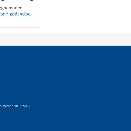
Byggnämnden
-mbn@gotland.se
nummer: 18 97 50-3