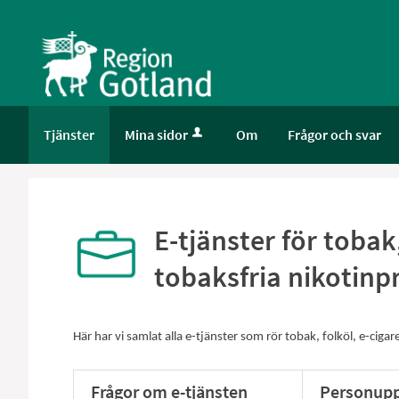
Välkommen
till
e-
tjänster
-
Gotland
Tjänster
Mina sidor
Om
Frågor och svar
E-tjänster för tobak
tobaksfria nikotinp
Här har vi samlat alla e-tjänster som rör tobak, folköl, e-ciga
Frågor om e-tjänsten
Personupp