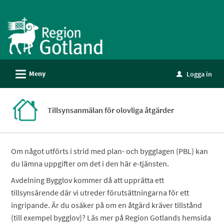
Välkommen
till
e-
tjänster
-
L
Meny
Logga in
Gotland
u
Tillsynsanmälan för olovliga åtgärder
Om något utförts i strid med plan- och bygglagen (PBL) kan
du lämna uppgifter om det i den här e-tjänsten.
Avdelning Bygglov kommer då att upprätta ett
tillsynsärende där vi utreder förutsättningarna för ett
ingripande. Är du osäker på om en åtgärd kräver tillstånd
(till exempel bygglov)? Läs mer på Region Gotlands hemsida