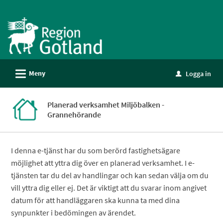
Välkommen
till
e-
tjänster
-
L
Meny
Logga in
Gotland
u
Planerad verksamhet Miljöbalken -
Grannehörande
I denna e-tjänst har du som berörd fastighetsägare
möjlighet att yttra dig över en planerad verksamhet. I e-
tjänsten tar du del av handlingar och kan sedan välja om du
vill yttra dig eller ej. Det är viktigt att du svarar inom angivet
datum för att handläggaren ska kunna ta med dina
synpunkter i bedömingen av ärendet.