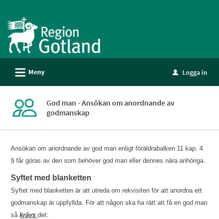
Välkommen
till
e-
tjänster
-
L
Meny
Logga in
Gotland
u
God man - Ansökan om anordnande av
godmanskap
Ansökan om anordnande av god man enligt föräldrabalken 11 kap. 4
§ får göras av den som behöver god man eller dennes nära anhöriga.
Syftet med blanketten
Syftet med blanketten är att utreda om rekvisiten för att anordna ett
godmanskap är uppfyllda. För att någon ska ha rätt att få en god man
så
krävs
det: