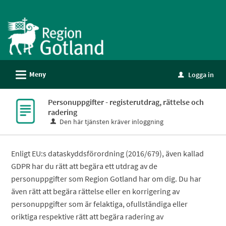
Välkommen
till
e-
tjänster
-
L
Meny
Logga in
Gotland
u
Personuppgifter - registerutdrag, rättelse och
radering
Den här tjänsten kräver inloggning
Enligt EU:s dataskyddsförordning (2016/679), även kallad
GDPR har du rätt att begära ett utdrag av de
personuppgifter som Region Gotland har om dig. Du har
även rätt att begära rättelse eller en korrigering av
personuppgifter som är felaktiga, ofullständiga eller
oriktiga respektive rätt att begära radering av