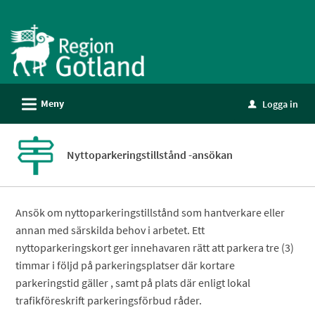
Välkommen
till
e-
tjänster
-
L
Meny
Logga in
Gotland
u
Nyttoparkeringstillstånd -ansökan
Ansök om nyttoparkeringstillstånd som hantverkare eller
annan med särskilda behov i arbetet. Ett
nyttoparkeringskort ger innehavaren rätt att parkera tre (3)
timmar i följd på parkeringsplatser där kortare
parkeringstid gäller , samt på plats där enligt lokal
trafikföreskrift parkeringsförbud råder.