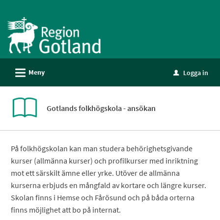
Välkommen
till
e-
tjänster
-
L
Meny
Logga in
Gotland
u
Gotlands folkhögskola - ansökan
På folkhögskolan kan man studera behörighetsgivande
kurser (allmänna kurser) och profilkurser med inriktning
mot ett särskilt ämne eller yrke. Utöver de allmänna
kurserna erbjuds en mångfald av kortare och längre kurser.
Skolan finns i Hemse och Fårösund och på båda orterna
finns möjlighet att bo på internat.