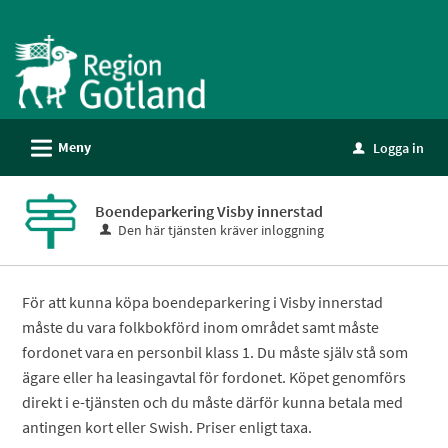
Välkommen
till
e-
tjänster
-
L
Meny
Logga in
Gotland
u
Boendeparkering Visby innerstad
Den här tjänsten kräver inloggning
För att kunna köpa boendeparkering i Visby innerstad
måste du vara folkbokförd inom området samt måste
fordonet vara en personbil klass 1. Du måste själv stå som
ägare eller ha leasingavtal för fordonet. Köpet genomförs
direkt i e-tjänsten och du måste därför kunna betala med
antingen kort eller Swish. Priser enligt taxa.