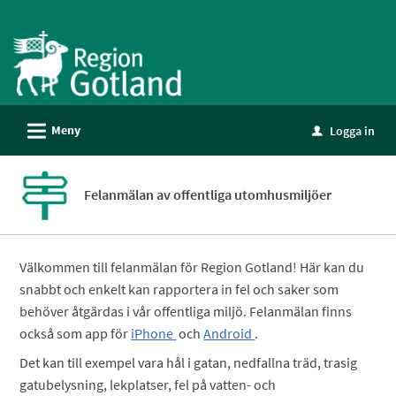
Välkommen
till
e-
tjänster
-
L
Meny
Logga in
Gotland
u
Felanmälan av offentliga utomhusmiljöer
Välkommen till felanmälan för Region Gotland! Här kan du
snabbt och enkelt kan rapportera in fel och saker som
behöver åtgärdas i vår offentliga miljö. Felanmälan finns
också som app för
iPhone
och
Android
.
Det kan till exempel vara hål i gatan, nedfallna träd, trasig
gatubelysning, lekplatser, fel på vatten- och