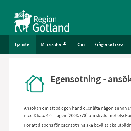
Välkommen
till
e-
tjänster
-
Gotland
Tjänster
Mina sidor
Om
Frågor och svar
Egensotning - ans
Ansökan om att på egen hand eller låta någon annan ut
med 3 kap. 4 § i lagen (2003:778) om skydd mot olyckor
För att dispens för egensotning ska beviljas ska utbil