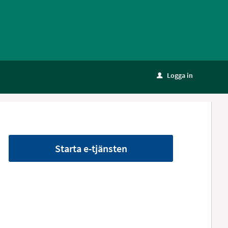
Logga in
u
Starta e-tjänsten